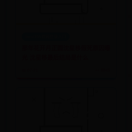
best365官网登录入口
那年花开月正圆沈星移假死原因曝
光 沈星移最后结局是什么
📅 07-21
👀 8845