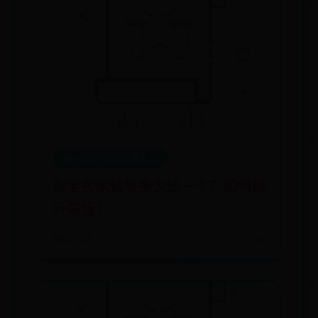
best365官网登录入口
淘宝买家钻号多少钱一个？如何提
升等级？
📅 07-23
👀 788