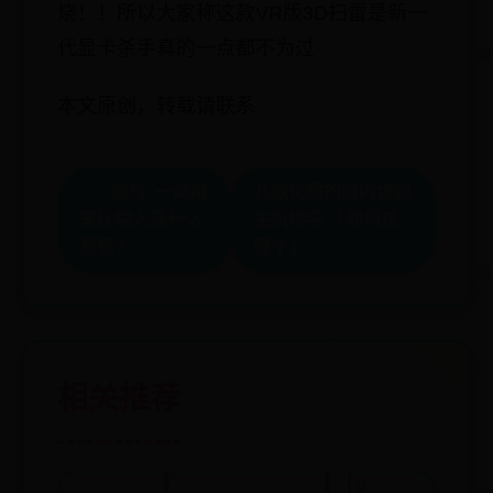
烧！！所以大家称这款VR版3D扫雷是新一
代显卡杀手真的一点都不为过
本文原创，转载请联系
← “鸵鸟”一词用
几款优秀的国内虚拟
来比喻人是什么
主机排名 「你用过
意思？
哪个」 →
相关推荐