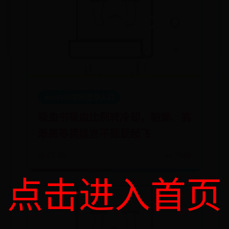
best365官网登录入口
吸血书吸血比例转冷却，貂蝉、高
渐离等英雄岂不是要起飞
📅 07-26
👀 7088
点击进入首页