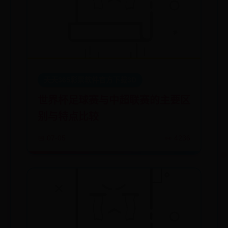
天天365彩票软件官方下载3D
世界杯足球赛与中超联赛的主要区
别与特点比较
📅 07-05
👀 4236