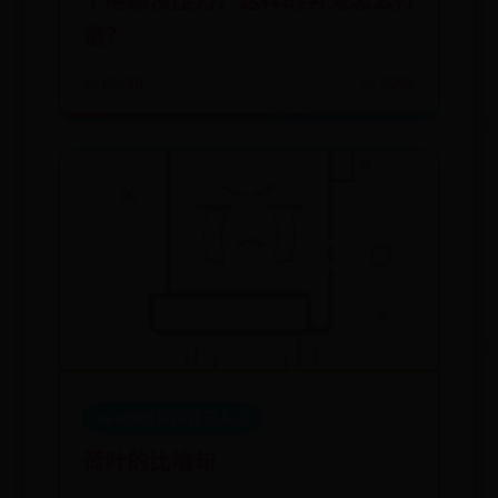
造？
📅 06-28
👀 9266
best365官网登录入口
荷叶的比喻句