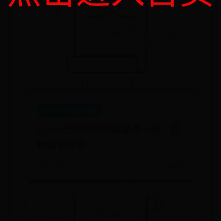
beat365官方网站
Excel比对两列内容是否一致，四
种简单方法
📅 07-16
👀 1412