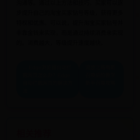
沟通等。通过以上方法和技巧，买家可以逐
步提升自己的淘宝买家钻号等级，获得更多
特权和优惠。可以说，提升淘宝买家钻号并
非靠金钱来实现，而是通过持续消费来实现
的。消费越大，等级提升速度越快。
← Edge浏览器自动拦
流放之路萌新
截网页怎么办？Edge
召唤进阶教学
自动拦截网页的解决方
新手召唤攻略
法
→
相关推荐