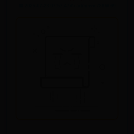
📅 2025-07-23 07:57:47
✍️ admin
👀 788
❤️ 69