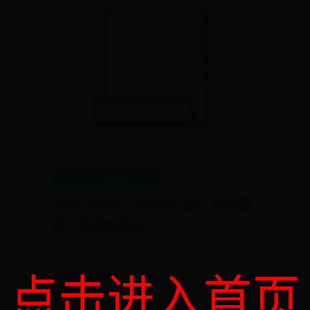
best365官网登录入口
2018世界杯七大帅哥球员 全部都
是行走的荷尔蒙！
📅 07-15
👀 3261
点击进入首页