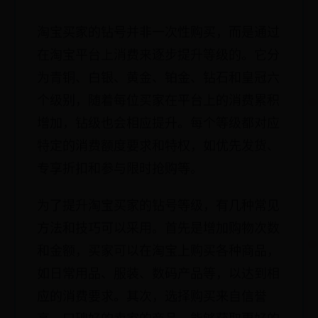
淘宝买家的钻号并非一次性购买，而是通过
在淘宝平台上消费来逐步提升等级的。它分
为青铜、白银、黄金、铂金、钻石和皇冠六
个级别，随着每位买家在平台上的消费累积
增加，钻级也会相应提升。每个等级都对应
特定的消费额度要求和特权，如优先发货、
专享折扣和参与限时抢购等。
为了提升淘宝买家的钻号等级，有几种常见
方法和技巧可以采用。首先是增加购物次数
和金额，买家可以在淘宝上购买各种商品，
如日常用品、服装、数码产品等，以达到相
应的消费要求。其次，选择购买来自信誉
高、口碑好的卖家的商品，能够获取更好的