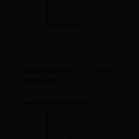
beat365官方网站
拉布拉多爱咬东西怎么办？就应该
这样来训导一下
📅 07-06
👀 7249