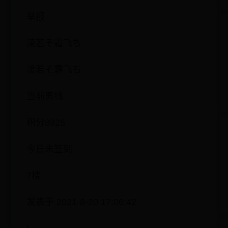
举报
淩若そ霜飞ち
淩若そ霜飞ち
当前离线
积分8925
今日未签到
7楼
发表于 2021-8-20 17:06:42