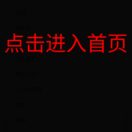
使用道具
举报
旗帜@
点击进入首页
旗帜@
当前离线
积分1523
今日未签到
6楼
楼主|