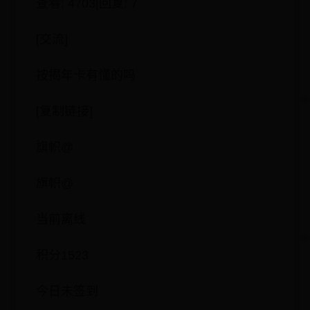
查看: 4703|回复: 7
[交流]
按揭年卡有懂的吗
[复制链接]
旗帜@
旗帜@
当前离线
积分1523
今日未签到