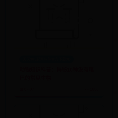
天天365彩票软件官方下载3D
动物知识科普：揭秘10种没有尾
巴的常见生物
📅 07-07
👀 1880