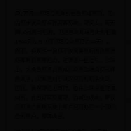
用2万元炒股每月能赚的钱数很难预测，因
为股市波动受多种因素影响。理论上，每天
赚50元是可能的，但这意味着每月大约能赚
1500元左右（假设每月交易日为30天）。
然而，实现这一目标不仅需要良好的选股技
巧和时机把握能力，还需要一些运气。实际
上，大多数投资者很难持续稳定地实现这样
的收益，尤其是对于缺乏经验的新手来说。
因此，虽然理论上可行，但在实践中要谨慎
对待，并做好风险管理。为减少成本，建议
您投资之前联系线上客户经理办理一个低佣
金的账户，保障收益。
对于仅有2万元用于炒股的情况，以下是一