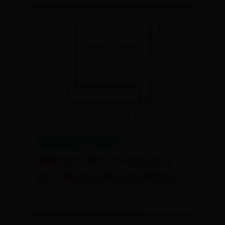
best365官网登录入口
魔兽世界：源力之环也吹成“神
器”，真当怀旧服近战玩家都是萌
新？
📅 07-23
👀 4846