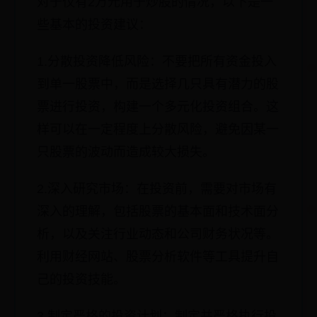
些基本的投资建议：
1.分散投资降低风险：不要把所有资金投入
到单一股票中，而是选择几只具有潜力的股
票进行投资，构建一个多元化投资组合。这
样可以在一定程度上分散风险，避免因某一
只股票的波动而造成较大损失。
2.深入研究市场：在投资前，需要对市场有
深入的理解，包括股票的基本面和技术面分
析，以及关注行业动态和公司财务状况等。
利用财经网站、股票分析软件等工具提升自
己的投资技能。
3.制定严格的投资计划：制定并严格执行投