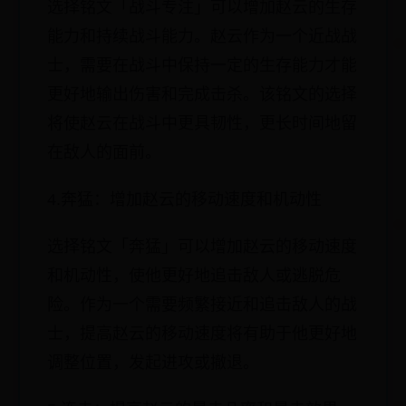
选择铭文「战斗专注」可以增加赵云的生存
能力和持续战斗能力。赵云作为一个近战战
士，需要在战斗中保持一定的生存能力才能
更好地输出伤害和完成击杀。该铭文的选择
将使赵云在战斗中更具韧性，更长时间地留
在敌人的面前。
4.奔猛：增加赵云的移动速度和机动性
选择铭文「奔猛」可以增加赵云的移动速度
和机动性，使他更好地追击敌人或逃脱危
险。作为一个需要频繁接近和追击敌人的战
士，提高赵云的移动速度将有助于他更好地
调整位置，发起进攻或撤退。