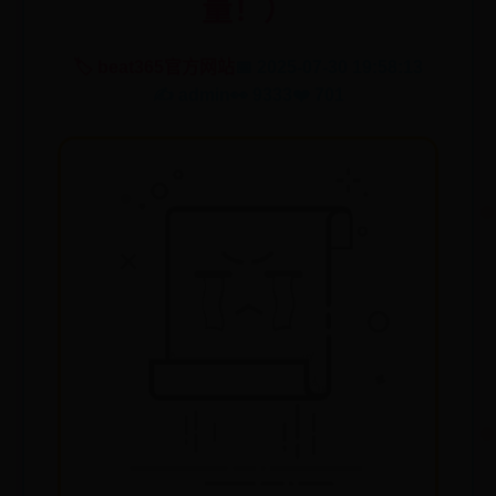
量！）
🏷️ beat365官方网站
📅 2025-07-30 19:58:13
✍️ admin
👀 9333
❤️ 701