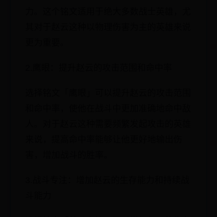
力。这个铭文适用于绝大多数战士英雄，尤
其对于赵云这种以物理伤害为主的英雄来说
更为重要。
2.鹰眼：提升赵云的攻击范围和命中率
选择铭文「鹰眼」可以提升赵云的攻击范围
和命中率，使他在战斗中更加准确地命中敌
人。对于赵云这种需要频繁发起攻击的英雄
来说，提高命中率能够让他更好地输出伤
害，增加战斗的胜率。
3.战斗专注：增加赵云的生存能力和持续战
斗能力